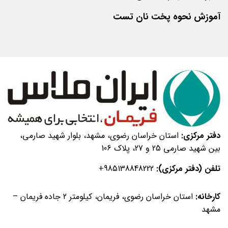
۱۰
آموزش نحوه پخت نان تست
کیلویی
خمیرمایه
۲۰
کیلویی
بهبود
دهنده
بهبود
دهنده
دفتر مرکزی:
استان خراسان رضوی، مشهد، بلوار شهید صارمی،
نان
بین شهید صارمی 25 و 27، پلاک 106
تست
بهبود
تلفن (دفتر مرکزی):
+985138848222
دهنده
نان
کارخانه:
استان خراسان رضوی، فریمان، کیلومتر 2 جاده فریمان –
تست
مشهد
۵۰۰