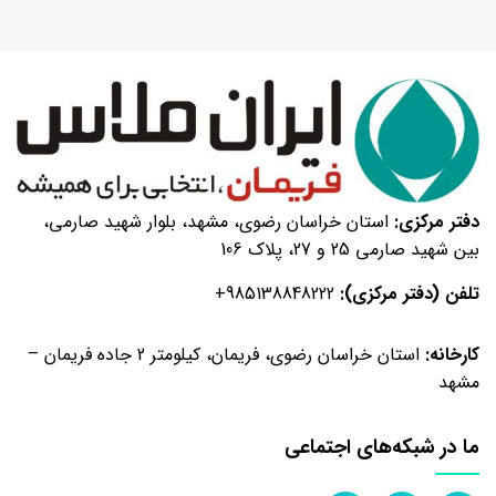
گرمی
بهبود
دهنده
نان
تست
۱۰۰۰
گرمی
بهبود
دفتر مرکزی:
استان خراسان رضوی، مشهد، بلوار شهید صارمی،
دهنده
بین شهید صارمی 25 و 27، پلاک 106
نان
تست
تلفن (دفتر مرکزی):
+985138848222
۵
کیلویی
کارخانه:
استان خراسان رضوی، فریمان، کیلومتر 2 جاده فریمان –
بهبود
مشهد
دهنده
نان
ما در شبکه‌های اجتماعی
تست
۱۰