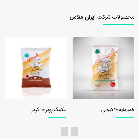
۱۰
کیلویی
محصولات شرکت
ایران ملاس
خمیرمایه
۲۰
کیلویی
بهبود
دهنده
بهبود
دهنده
نان
تست
بهبود
دهنده
خمیرمایه 20 کیلویی
بیکینگ پودر 100 گرمی
نان
تست
۵۰۰
>
<