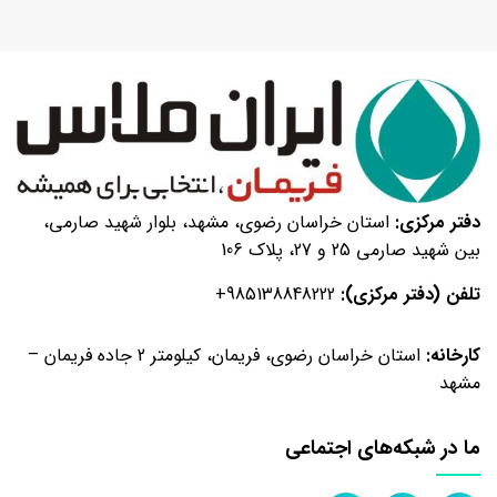
گرمی
بهبود
دهنده
نان
تست
۱۰۰۰
گرمی
بهبود
دفتر مرکزی:
استان خراسان رضوی، مشهد، بلوار شهید صارمی،
دهنده
بین شهید صارمی 25 و 27، پلاک 106
نان
تست
تلفن (دفتر مرکزی):
+985138848222
۵
کیلویی
کارخانه:
استان خراسان رضوی، فریمان، کیلومتر 2 جاده فریمان –
بهبود
مشهد
دهنده
نان
ما در شبکه‌های اجتماعی
تست
۱۰