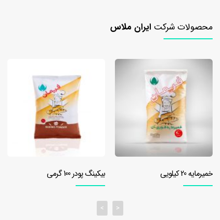
۱۰
کیلویی
محصولات شرکت
ایران ملاس
خمیرمایه
۲۰
کیلویی
بهبود
دهنده
بهبود
دهنده
نان
تست
بهبود
دهنده
خمیرمایه 20 کیلویی
بیکینگ پودر 100 گرمی
نان
تست
۵۰۰
>
<