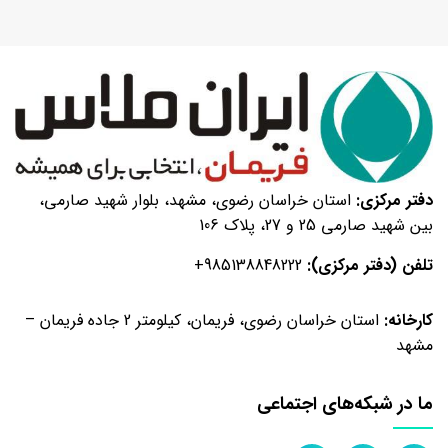
گرمی
بهبود
دهنده
نان
تست
۱۰۰۰
گرمی
بهبود
دفتر مرکزی:
استان خراسان رضوی، مشهد، بلوار شهید صارمی،
دهنده
بین شهید صارمی 25 و 27، پلاک 106
نان
تست
تلفن (دفتر مرکزی):
+985138848222
۵
کیلویی
کارخانه:
استان خراسان رضوی، فریمان، کیلومتر 2 جاده فریمان –
بهبود
مشهد
دهنده
نان
ما در شبکه‌های اجتماعی
تست
۱۰