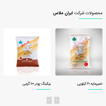
۱۰
کیلویی
محصولات شرکت
ایران ملاس
خمیرمایه
۲۰
کیلویی
بهبود
دهنده
بهبود
دهنده
نان
تست
بهبود
دهنده
خمیرمایه 20 کیلویی
بیکینگ پودر 100 گرمی
نان
تست
۵۰۰
>
<