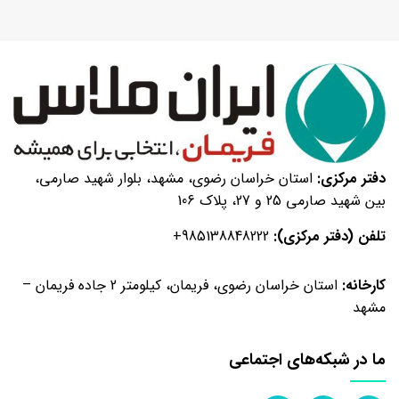
گرمی
بهبود
دهنده
نان
تست
۱۰۰۰
گرمی
بهبود
دفتر مرکزی:
استان خراسان رضوی، مشهد، بلوار شهید صارمی،
دهنده
بین شهید صارمی 25 و 27، پلاک 106
نان
تست
تلفن (دفتر مرکزی):
+985138848222
۵
کیلویی
کارخانه:
استان خراسان رضوی، فریمان، کیلومتر 2 جاده فریمان –
بهبود
مشهد
دهنده
نان
ما در شبکه‌های اجتماعی
تست
۱۰