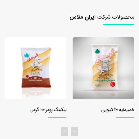
۱۰
کیلویی
محصولات شرکت
ایران ملاس
خمیرمایه
۲۰
کیلویی
بهبود
دهنده
بهبود
دهنده
نان
تست
بهبود
دهنده
خمیرمایه 20 کیلویی
بیکینگ پودر 100 گرمی
نان
تست
۵۰۰
>
<