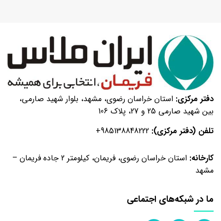
گرمی
بهبود
دهنده
نان
تست
۱۰۰۰
گرمی
بهبود
دفتر مرکزی:
استان خراسان رضوی، مشهد، بلوار شهید صارمی،
دهنده
بین شهید صارمی 25 و 27، پلاک 106
نان
تست
تلفن (دفتر مرکزی):
+985138848222
۵
کیلویی
کارخانه:
استان خراسان رضوی، فریمان، کیلومتر 2 جاده فریمان –
بهبود
مشهد
دهنده
نان
ما در شبکه‌های اجتماعی
تست
۱۰