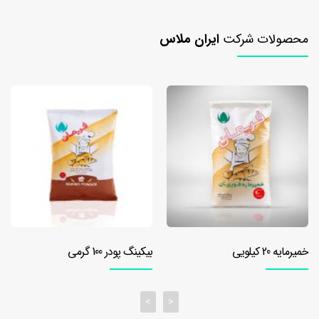
۱۰
کیلویی
محصولات شرکت
ایران ملاس
خمیرمایه
۲۰
کیلویی
بهبود
دهنده
بهبود
دهنده
نان
تست
بهبود
دهنده
خمیرمایه 20 کیلویی
بیکینگ پودر 100 گرمی
نان
تست
۵۰۰
>
<