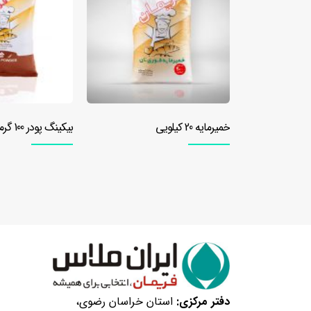
بیکینگ پودر 100 گرمی
بهبود دهنده نان باگت 500 
دفتر مرکزی:
استان خراسان رضوی،